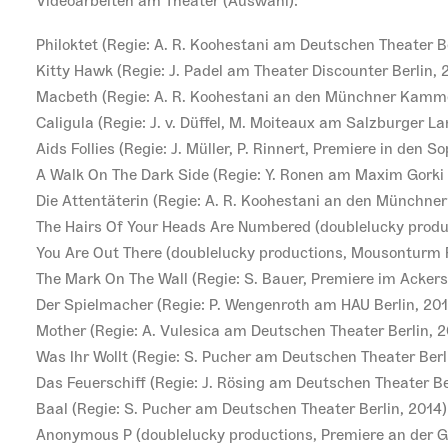
Videoarbeiten am Theater (Auswahl):
Philoktet (Regie: A. R. Koohestani am Deutschen Theater Be
Kitty Hawk (Regie: J. Padel am Theater Discounter Berlin, 
Macbeth (Regie: A. R. Koohestani an den Münchner Kamme
Caligula (Regie: J. v. Düffel, M. Moiteaux am Salzburger L
Aids Follies (Regie: J. Müller, P. Rinnert, Premiere in den S
A Walk On The Dark Side (Regie: Y. Ronen am Maxim Gorki 
Die Attentäterin (Regie: A. R. Koohestani an den Münchne
The Hairs Of Your Heads Are Numbered (doublelucky produc
You Are Out There (doublelucky productions, Mousonturm F
The Mark On The Wall (Regie: S. Bauer, Premiere im Ackerst
Der Spielmacher (Regie: P. Wengenroth am HAU Berlin, 201
Mother (Regie: A. Vulesica am Deutschen Theater Berlin, 2
Was Ihr Wollt (Regie: S. Pucher am Deutschen Theater Berl
Das Feuerschiff (Regie: J. Rösing am Deutschen Theater Be
Baal (Regie: S. Pucher am Deutschen Theater Berlin, 2014)
Anonymous P (doublelucky productions, Premiere an der Ge