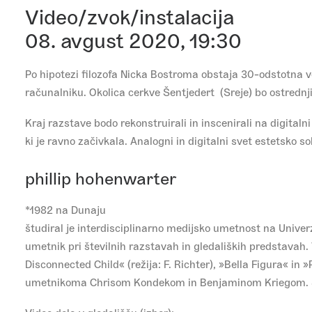
Video/zvok/instalacija
08. avgust 2020, 19:30
Po hipotezi filozofa Nicka Bostroma obstaja 30-odstotna ver
računalniku. Okolica cerkve Šentjedert (Sreje) bo ostrednji
Kraj razstave bodo rekonstruirali in inscenirali na digitalni
ki je ravno začivkala. Analogni in digitalni svet estetsko
phillip hohenwarter
*1982 na Dunaju
študiral je interdisciplinarno medijsko umetnost na Univer
umetnik pri številnih razstavah in gledaliških predstavah. V
Disconnected Child« (režija: F. Richter), »Bella Figura« in 
umetnikoma Chrisom Kondekom in Benjaminom Kriegom. S sk