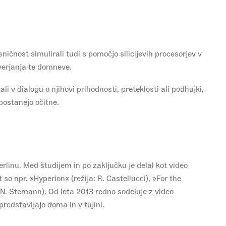
ičnost simulirali tudi s pomočjo silicijevih procesorjev v
everjanja te domneve.
li v dialogu o njihovi prihodnosti, preteklosti ali podhujki,
postanejo očitne.
linu. Med študijem in po zaključku je delal kot video
so npr. »Hyperion« (režija: R. Castellucci), »For the
a: N. Stemann). Od leta 2013 redno sodeluje z video
edstavljajo doma in v tujini.