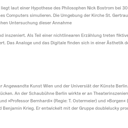
, liegt laut einer Hypothese des Philosophen Nick Bostrom bei 30
eines Computers simulieren. Die Umgebung der Kirche St. Gertra
ischen Untersuchung dieser Annahme
 inszeniert. Als Teil einer nichtlinearen Erzählung treten fikti
t. Das Analoge und das Digitale finden sich in einer Ästhetik
ür Angewandte Kunst Wien und der Universiät der Künste Berlin
cken. An der Schaubühne Berlin wirkte er an Theaterinszenierung
« und »Professor Bernhardi« (Regie: T. Ostermeier) und »Borgen« 
enjamin Krieg. Er entwickelt mit der Gruppe doublelucky prod