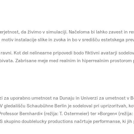
jetnost, da živimo v simulaciji. Načeloma bi lahko zavest in resn
 motiv instalacije slike in zvoka in bo v središču estetskega pr
 ravni. Kot del nelinearne pripovedi bodo fiktivni avatarji sodelova
 sobivata. Zabrisane meje med realnim in hiperrealnim prostorom 
zi za uporabno umetnost na Dunaju in Univerzi za umetnost v Ber
 gledališču Schaubühne Berlin je sodeloval pri uprizoritvah, kot 
»Professor Bernhardi« (režija: T. Ostermeier) ter »Borgen« (režij
upino doublelucky productions načrtuje performanse, ki jih pr