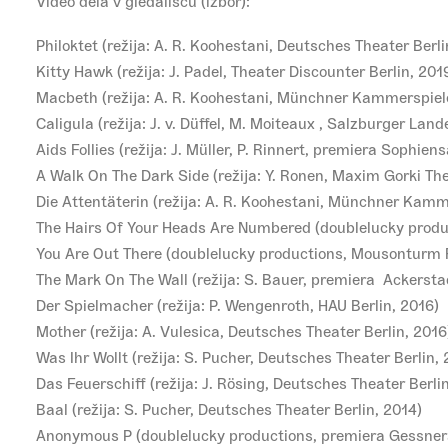
Video dela v gledališču (izbor):
Philoktet (režija: A. R. Koohestani, Deutsches Theater Berli
Kitty Hawk (režija: J. Padel, Theater Discounter Berlin, 201
Macbeth (režija: A. R. Koohestani, Münchner Kammerspiel
Caligula (režija: J. v. Düffel, M. Moiteaux , Salzburger Lan
Aids Follies (režija: J. Müller, P. Rinnert, premiera Sophiens
A Walk On The Dark Side (režija: Y. Ronen, Maxim Gorki The
Die Attentäterin (režija: A. R. Koohestani, Münchner Kamm
The Hairs Of Your Heads Are Numbered (doublelucky produc
You Are Out There (doublelucky productions, Mousonturm F
The Mark On The Wall (režija: S. Bauer, premiera Ackerstad
Der Spielmacher (režija: P. Wengenroth, HAU Berlin, 2016)
Mother (režija: A. Vulesica, Deutsches Theater Berlin, 2016
Was Ihr Wollt (režija: S. Pucher, Deutsches Theater Berlin, 
Das Feuerschiff (režija: J. Rösing, Deutsches Theater Berli
Baal (režija: S. Pucher, Deutsches Theater Berlin, 2014)
Anonymous P (doublelucky productions, premiera Gessnera