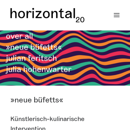
home
termine
schule der wahrnehmung
künstler*innen
sponsoreninfo
»neue büfetts«
Künstlerisch-kulinarische
Intervention